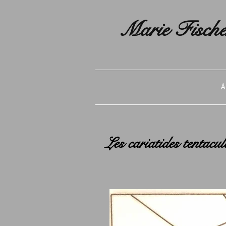
Marie Fische
À
Les cariatides tentacul