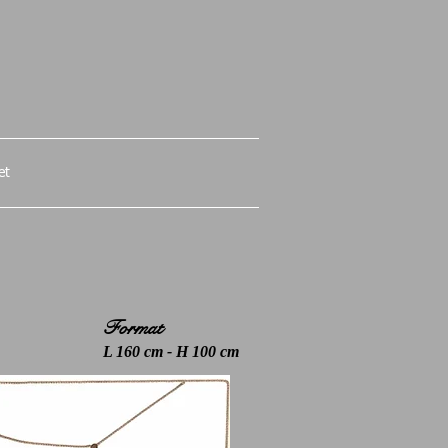
et
Format
L 160 cm - H 100 cm