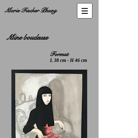
arie Fischer Phung
Mine boudeuse
Format
L 38 cm - H 46 cm